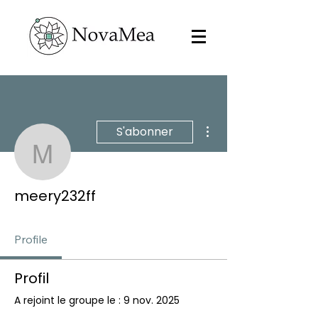
Plus d'actions
S'abonner
meery232ff
meery232ff
Profile
Profil
A rejoint le groupe le : 9 nov. 2025